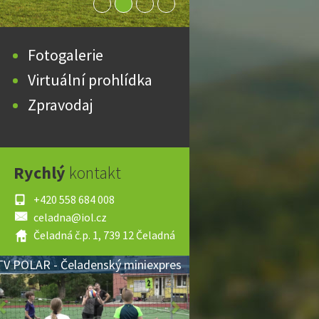
Fotogalerie
Virtuální prohlídka
Zpravodaj
Rychlý
kontakt
+420 558 684 008
celadna@iol.cz
Čeladná č.p. 1, 739 12 Čeladná