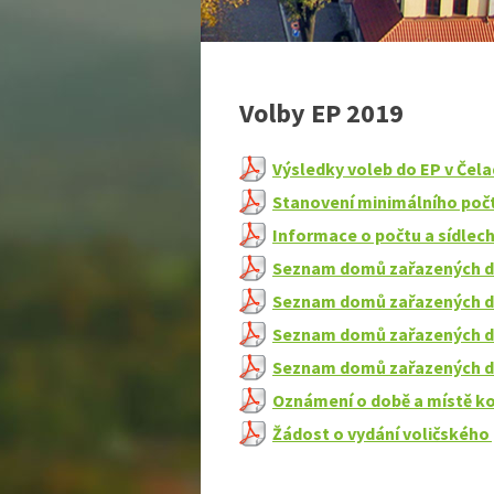
Volby EP 2019
Výsledky voleb do EP v Čel
Stanovení minimálního poč
Informace o počtu a sídlec
Seznam domů zařazených do
Seznam domů zařazených do
Seznam domů zařazených do
Seznam domů zařazených do
Oznámení o době a místě ko
Žádost o vydání voličského