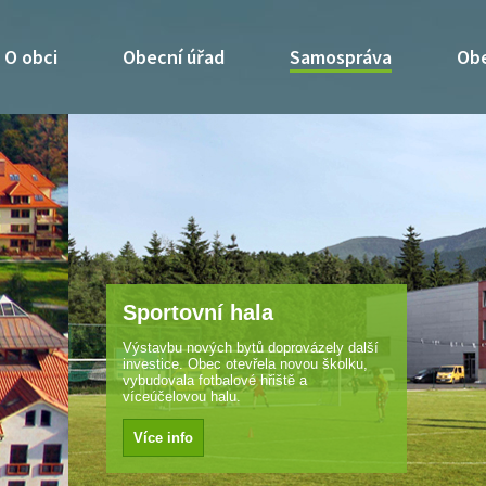
O obci
Obecní úřad
Samospráva
Obe
alší
u,