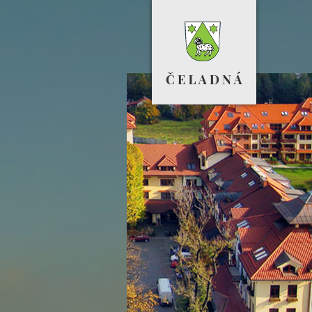
Sportovní hala
Výstavbu nových bytů doprovázely d
investice. Obec otevřela novou školk
vybudovala fotbalové hřiště a
víceúčelovou halu.
Více info