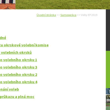
Úvodní stránka
>>
Samospráva
>> Volby EP 2019
adné
tu okrskové volební komise
h volebních okrsků
 volebního okrsku 1
 volebního okrsku 3
 volebního okrsku 2
 volebního okrsku 4
nání voleb
 průkazu a plná moc