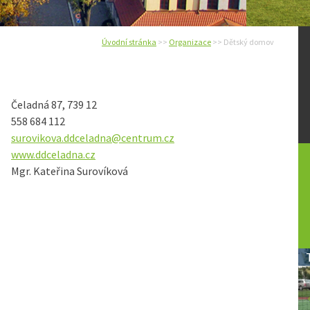
Úvodní stránka
>>
Organizace
>> Dětský domov
Čeladná 87, 739 12
558 684 112
surovikova.ddceladna@centrum.cz
www.ddceladna.cz
Mgr. Kateřina Surovíková