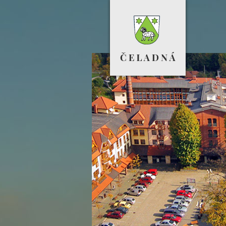
Sportovní hala
Výstavbu nových bytů doprovázely d
investice. Obec otevřela novou škol
vybudovala fotbalové hřiště a
víceúčelovou halu.
Více info