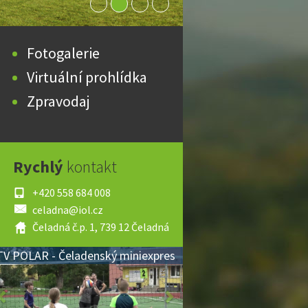
Fotogalerie
Virtuální prohlídka
Zpravodaj
Rychlý
kontakt
+420 558 684 008
celadna@iol.cz
Čeladná č.p. 1, 739 12 Čeladná