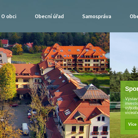
O obci
Obecní úřad
Samospráva
Obe
alší
ku,