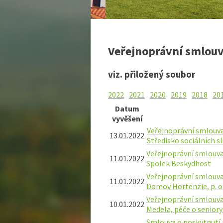
Veřejnoprávní smlou
viz. přiložený soubor
2022
2021
2020
2019
2018
20
Datum
vyvěšení
Veřejnoprávní smlouva
13.01.2022
Středisko sociálních s
Veřejnoprávní smlouva
11.01.2022
Spolek Beskydhost
Veřejnoprávní smlouva
11.01.2022
Domov Hortenzie, p. o
Veřejnoprávní smlouva
10.01.2022
Medela, péče o seniory o
Smlouva o poskytnutí p