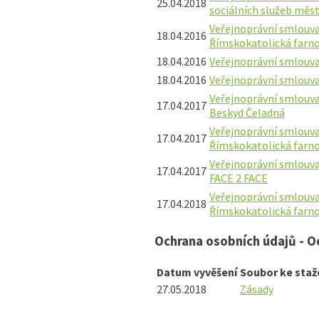
25.04.2018
sociálních služeb měst
Veřejnoprávní smlouva 
18.04.2016
Římskokatolická farn
18.04.2016
Veřejnoprávní smlouva
18.04.2016
Veřejnoprávní smlouva 
Veřejnoprávní smlouva 
17.04.2017
Beskyd Čeladná
Veřejnoprávní smlouva 
17.04.2017
Římskokatolická farn
Veřejnoprávní smlouva 
17.04.2017
FACE 2 FACE
Veřejnoprávní smlouva
17.04.2018
Římskokatolická farn
Ochrana osobních údajů - O
Datum vyvěšení
Soubor ke staž
27.05.2018
Zásady