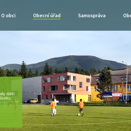
O obci
Obecní úřad
Samospráva
Obe
alší
u,