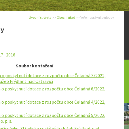
Úvodní stránka
>>
Obecní úřad
>> Veřejnoprávní smlouvy
vy
17
2016
Soubor ke stažení
 o poskytnutí dotace z rozpočtu obce Čeladná 3/2022,
lužeb Frýdlant nad Ostravicí
 o poskytnutí dotace z rozpočtu obce Čeladná 6/2022,
 o poskytnutí dotace z rozpočtu obce Čeladná 4/2022,
.
 o poskytnutí dotace z rozpočtu obce Čeladná 5/2022,
. p. s.
říspěvku, Středisko sociálních služeb Frýdlant nad