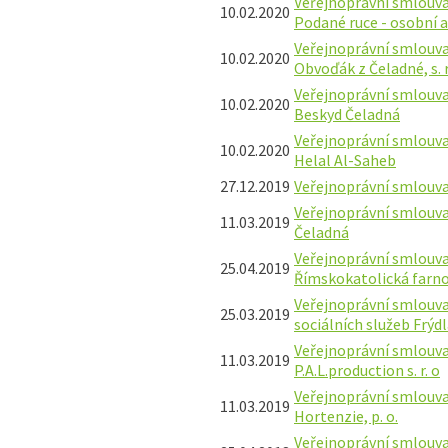
Veřejnoprávní smlouva 
10.02.2020
Podané ruce - osobní 
Veřejnoprávní smlouva 
10.02.2020
Obvoďák z Čeladné, s. r.
Veřejnoprávní smlouva 
10.02.2020
Beskyd Čeladná
Veřejnoprávní smlouva 
10.02.2020
Helal Al-Saheb
27.12.2019
Veřejnoprávní smlouva
Veřejnoprávní smlouva
11.03.2019
Čeladná
Veřejnoprávní smlouva
25.04.2019
Římskokatolická farn
Veřejnoprávní smlouva
25.03.2019
sociálních služeb Frýdl
Veřejnoprávní smlouva
11.03.2019
P.A.L.production s. r. o
Veřejnoprávní smlouva
11.03.2019
Hortenzie, p. o.
Veřejnoprávní smlouva