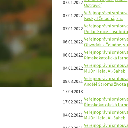
07.01.2022
Ostravicí
Veřejnoprávní smlouva
07.01.2022
Beskyd Čeladná, z. s.
Veřejnoprávní smlouva
07.01.2022
Podané ruce - osobní 
Veřejnoprávní smlouva
06.01.2022
Obvoďák z Čeladné, s. r.
Veřejnoprávní smlouva
06.01.2022
Římskokatolická farn
Veřejnoprávní smlouva
04.01.2022
MUDr. Helal Al-Saheb
Veřejnoprávní smlouva
09.03.2021
Andělé Stromu života p
17.04.2018
Veřejnoprávní smlouva
17.02.2021
Římskokatolická farn
Veřejnoprávní smlouva
04.02.2021
MUDr. Helal Al-Saheb
Veřejnoprávní smlouva
04.02.2021