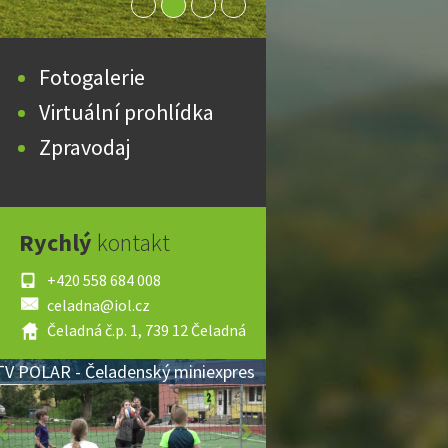
Fotogalerie
Virtuální prohlídka
Zpravodaj
Rychlý
kontakt
+420 558 684 008
celadna@iol.cz
Čeladná č.p. 1, 739 12 Čeladná