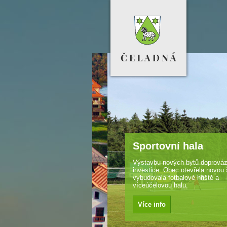
Sportovní hala
Výstavbu nových bytů doprovázely d
investice. Obec otevřela novou školk
vybudovala fotbalové hřiště a
víceúčelovou halu.
Více info