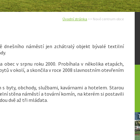
Úvodní stránka
>> Nové centrum obce
 dnešního náměstí jen zchátralý objekt bývalé textilní
dy.
a obec v srpnu roku 2000. Probíhala v několika etapách,
ytů v okolí, a skončila v roce 2008 slavnostním otevřením
 s byty, obchody, službami, kavárnami a hotelem. Starou
lní stěna náměstí a tovární komín, na kterém si postavili
dou dvě až tři mláďata.