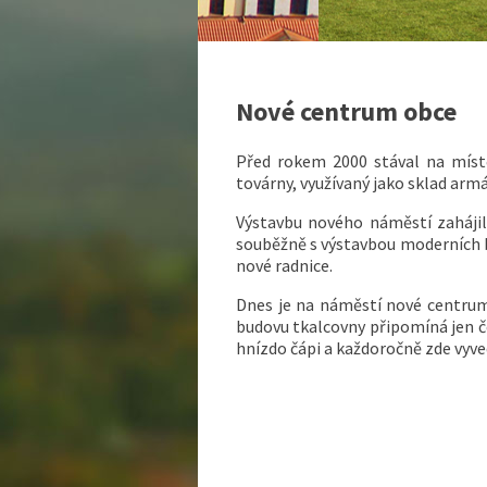
Nové centrum obce
Před rokem 2000 stával na místě
továrny, využívaný jako sklad armá
Výstavbu nového náměstí zahájil
souběžně s výstavbou moderních b
nové radnice.
Dnes je na náměstí nové centrum
budovu tkalcovny připomíná jen če
hnízdo čápi a každoročně zde vyve