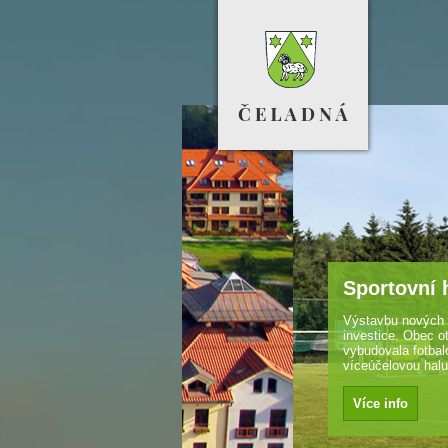
Sportovní hala
Výstavbu nových bytů doprovázely d
investice. Obec otevřela novou školk
vybudovala fotbalové hřiště a
víceúčelovou halu.
Více info