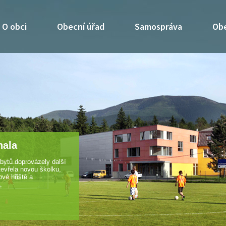
O obci
Obecní úřad
Samospráva
Obe
alší
u,