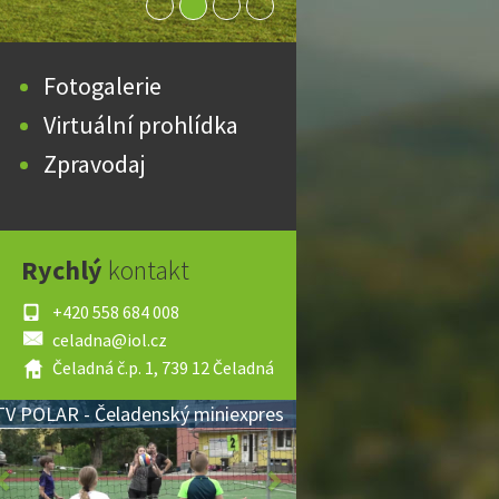
Fotogalerie
Virtuální prohlídka
Zpravodaj
Rychlý
kontakt
+420 558 684 008
celadna@iol.cz
Čeladná č.p. 1, 739 12 Čeladná