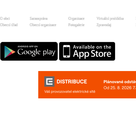
O obci
Samospráva
Organizace
Virtuální prohlídka
Obecní úřad
Obecní organizace
Fotogalerie
Zpravodaj
Aplikace Obec Čeladná ke stažení zdarma