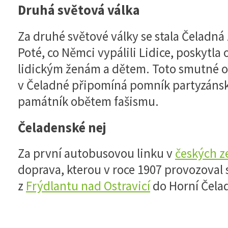
Druhá světová válka
Za druhé světové války se stala Čeladn
Poté, co Němci vypálili Lidice, poskytl
lidickým ženám a dětem. Toto smutné o
v Čeladné připomíná pomník partyzáns
památník obětem fašismu.
Čeladenské nej
Za první autobusovou linku v
českých z
doprava, kterou v roce 1907 provozoval
z
Frýdlantu nad Ostravicí
do Horní Čela