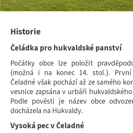
Historie
Čeládka pro hukvaldské panství
Počátky obce lze položit pravděpod
(možná i na konec 14. stol.). Prvn
Čeladné však pochází až ze samého konc
vesnice zapsána v urbáři hukvaldského 
Podle pověsti je název obce odvoze
docházela na Hukvaldy.
Vysoká pec v Čeladné