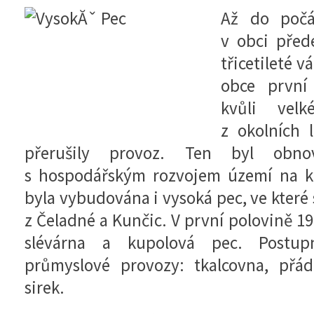
Až do počát
v obci před
třicetileté v
obce první
kvůli vel
z okolních 
přerušily provoz. Ten byl obno
s hospodářským rozvojem území na kon
byla vybudována i vysoká pec, ve které
z Čeladné a Kunčic. V první polovině 19. 
slévárna a kupolová pec. Postupn
průmyslové provozy: tkalcovna, přá
sirek.