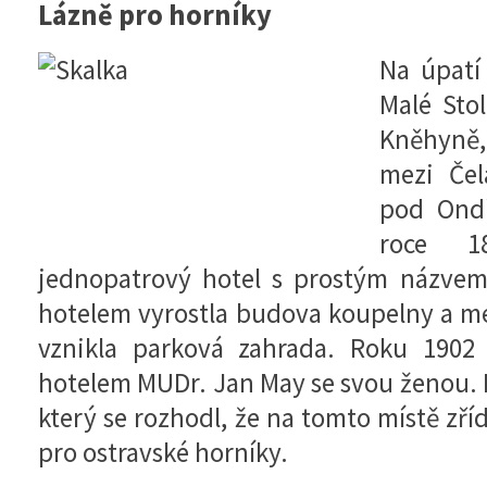
Lázně pro horníky
Na úpatí
Malé Stol
Kněhyně,
mezi Če
pod Ondř
roce 1
jednopatrový hotel s prostým názvem
hotelem vyrostla budova koupelny a m
vznikla parková zahrada. Roku 1902 
hotelem MUDr. Jan May se svou ženou. B
který se rozhodl, že na tomto místě zří
pro ostravské horníky.