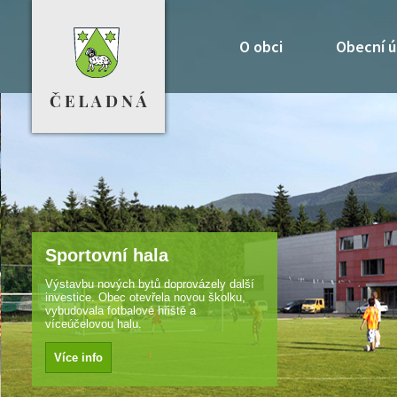
O obci
Obecní ú
Sportovní hala
Výstavbu nových bytů doprovázely další
investice. Obec otevřela novou školku,
vybudovala fotbalové hřiště a
víceúčelovou halu.
Více info